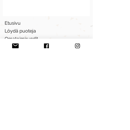
Etusivu
Löydä puoteja
Omatoimirundit
Liity mukaan
Ryhdy Puotirundilähettilääksi
Blogi
© 2023 Puotirundi
y-tunnus
3281654-9
asiakaspalvelu@puotirundi.fi
Kirjaudu jäsenalueelle
Rekisteriseloste