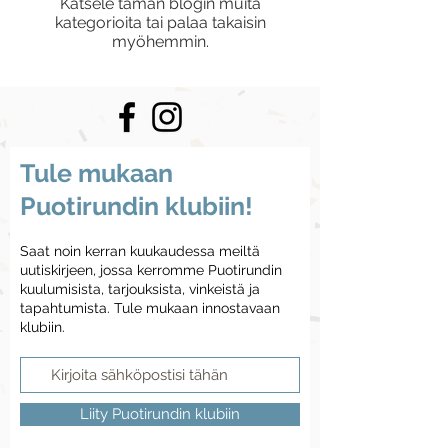
Katsele tämän blogin muita
kategorioita tai palaa takaisin
myöhemmin.
Tule mukaan
Puotirundin klubiin!
Saat noin kerran kuukaudessa meiltä
uutiskirjeen, jossa kerromme Puotirundin
kuulumisista, tarjouksista, vinkeistä ja
tapahtumista. Tule mukaan innostavaan
klubiin.
Liity Puotirundin klubiin