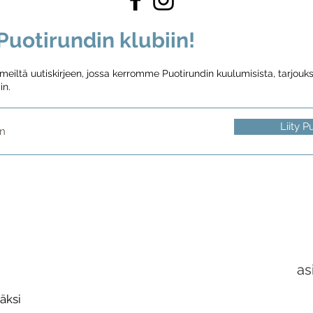
uotirundin klubiin!
iltä uutiskirjeen, jossa kerromme Puotirundin kuulumisista, tarjouksi
in.
Liity P
as
äksi