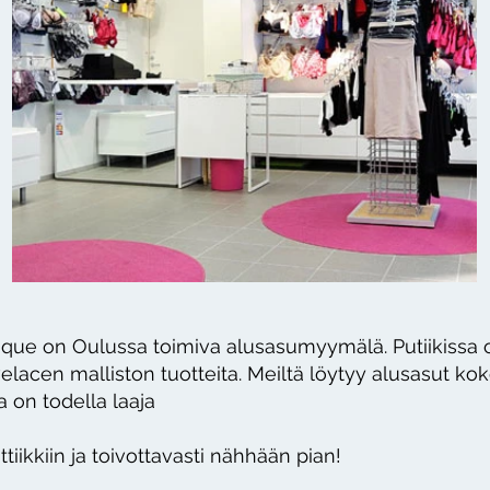
ique on Oulussa toimiva alusasumyymälä. Putiikissa
elacen malliston tuotteita. Meiltä löytyy alusasut kok
 on todella laaja
tiikkiin ja toivottavasti nähhään pian!