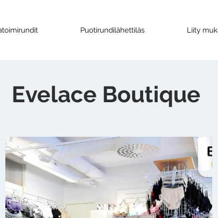
toimirundit
Puotirundilähettiläs
Liity mu
Evelace Boutique