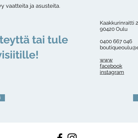
y vaatteita ja asusteita.
Kaakkurinraitti 
90420 Oulu
teyttä tai tule
0400 667 046
boutiqueoulu@e
isiitille!
www
facebook
instagram
i