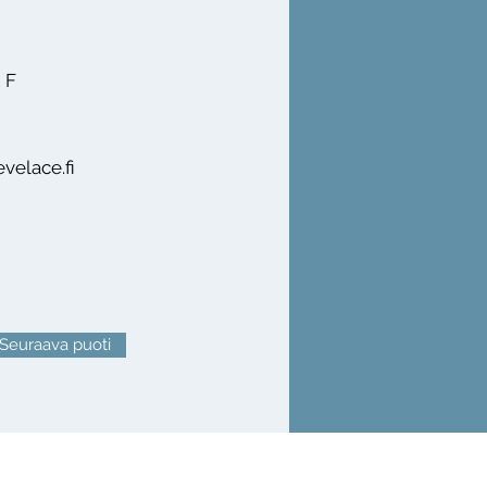
2 F
velace.fi
Seuraava puoti