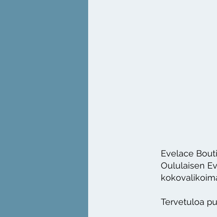
Evelace Bout
Oululaisen Ev
kokovalikoima
Tervetuloa put