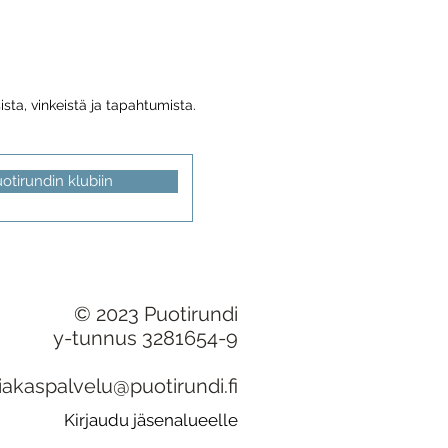
sta, vinkeistä ja tapahtumista.
uotirundin klubiin
© 2023 Puotirundi
y-tunnus 3281654-9
iakaspalvelu@puotirundi.fi
Kirjaudu jäsenalueelle