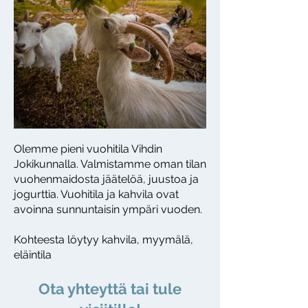
Olemme pieni vuohitila Vihdin
Jokikunnalla. Valmistamme oman tilan
vuohenmaidosta jäätelöä, juustoa ja
jogurttia. Vuohitila ja kahvila ovat
avoinna sunnuntaisin ympäri vuoden.
Kohteesta löytyy kahvila, myymälä,
eläintila
Ota yhteyttä tai tule