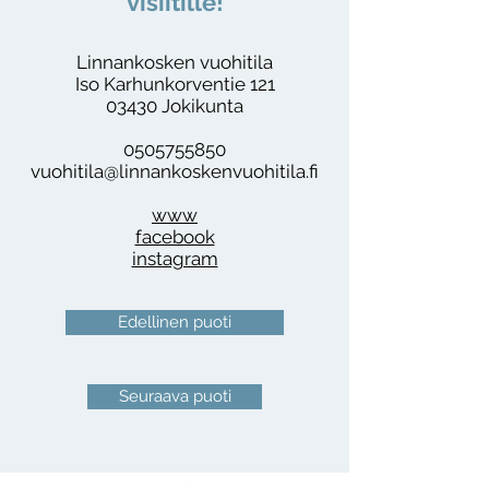
visiitille!
Linnankosken vuohitila
Iso Karhunkorventie 121
03430 Jokikunta
0505755850
vuohitila@linnankoskenvuohitila.fi
www
facebook
instagram
Edellinen puoti
Seuraava puoti