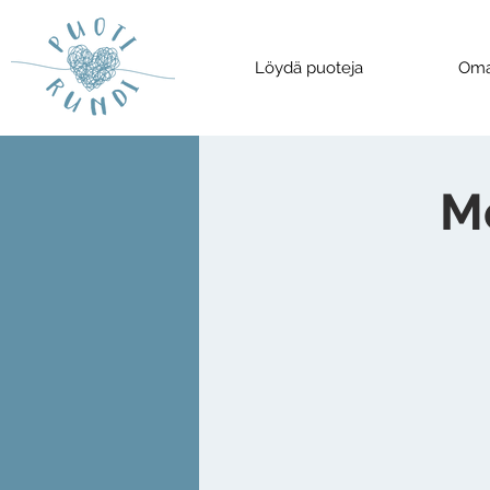
Löydä puoteja
Oma
Me