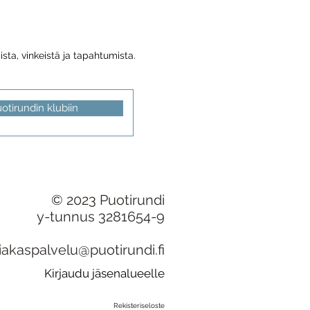
sta, vinkeistä ja tapahtumista.
uotirundin klubiin
© 2023 Puotirundi
y-tunnus 3281654-9
iakaspalvelu@puotirundi.fi
Kirjaudu jäsenalueelle
Rekisteriseloste