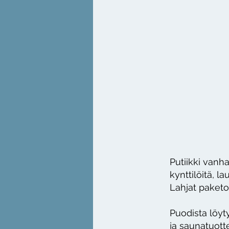
Putiikki vanha
kynttilöitä, la
Lahjat paketoi
Puodista löyty
ja saunatuotte