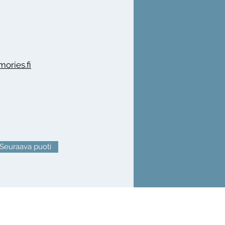
ries.fi
Seuraava puoti