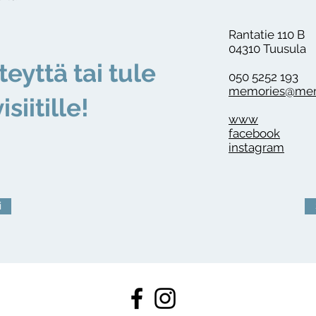
Rantatie 110 B
04310 Tuusula
teyttä tai tule
050 5252 193
memories@memo
isiitille!
www
facebook
instagram
i