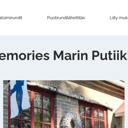
toimirundit
Puotirundilähettiläs
Liity mu
mories Marin Putiik