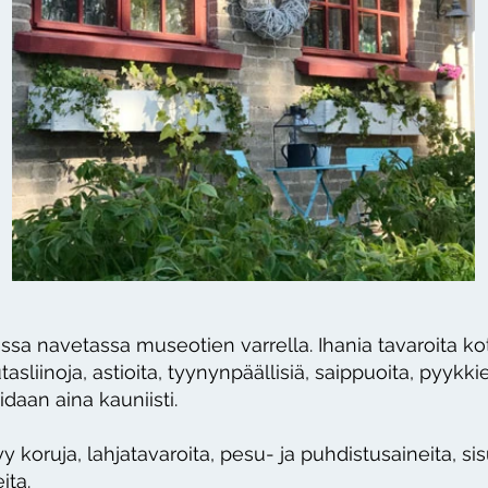
ssa navetassa museotien varrella. Ihania tavaroita koti
utasliinoja, astioita, tyynynpäällisiä, saippuoita, pyykkie
daan aina kauniisti.
y koruja, lahjatavaroita, pesu- ja puhdistusaineita, si
ita.