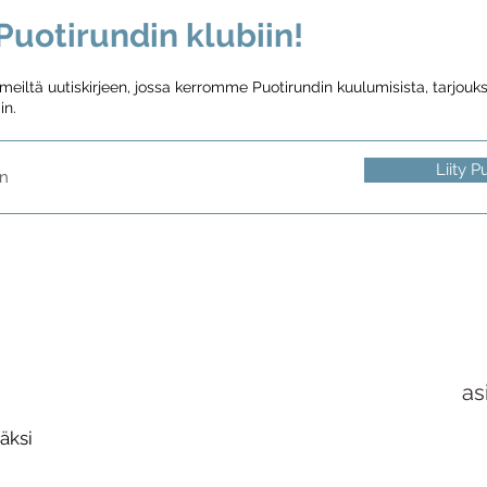
uotirundin klubiin!
iltä uutiskirjeen, jossa kerromme Puotirundin kuulumisista, tarjouksi
in.
Liity P
as
äksi