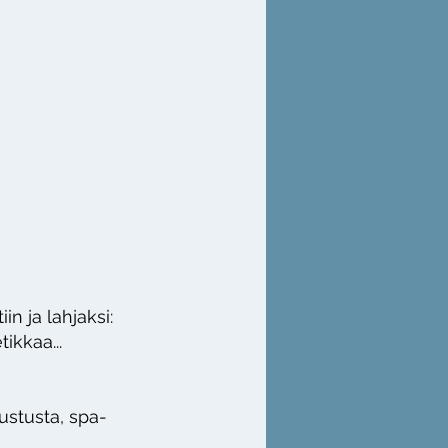
in ja lahjaksi:
tikkaa...
sustusta, spa-