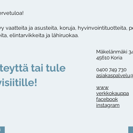
rvetuloa!
y vaatteita ja asusteita, koruja, hyvinvointituotteita, p
ta, elintarvikkeita ja lähiruokaa.
Mäkelänmäki 3
45610 Koria
teyttä tai tule
0400 749 730
asiakaspalvelu@
isiitille!
www
verkkokauppa
facebook
instagram
i