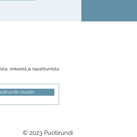
sta, vinkeistä ja tapahtumista.
uotirundin klubiin
© 2023 Puotirundi