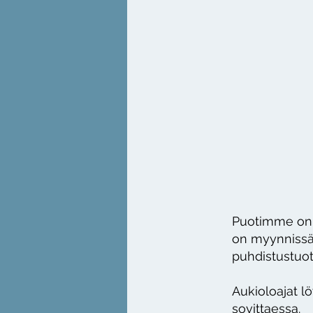
Puotimme on l
on myynnissä 
puhdistustuot
Aukioloajat l
sovittaessa.