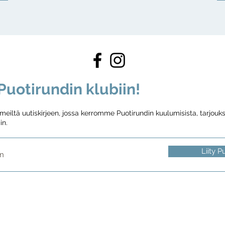
uotirundin klubiin!
iltä uutiskirjeen, jossa kerromme Puotirundin kuulumisista, tarjouksi
in.
Liity P