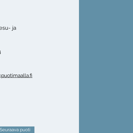
esu- ja
4
puotimaalla.fi
Seuraava puoti