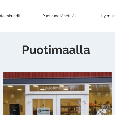
toimirundit
Puotirundilähettiläs
Liity mu
Puotimaalla