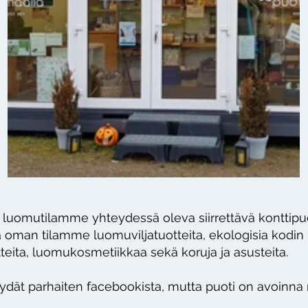
uomutilamme yhteydessä oleva siirrettävä konttipuo
oman tilamme luomuviljatuotteita, ekologisia kodin
teita, luomukosmetiikkaa sekä koruja ja asusteita.
öydät parhaiten facebookista, mutta puoti on avoinna