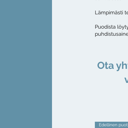
Lämpimästi te
Puodista löyty
puhdistusainei
Ota yh
v
Edellinen puot