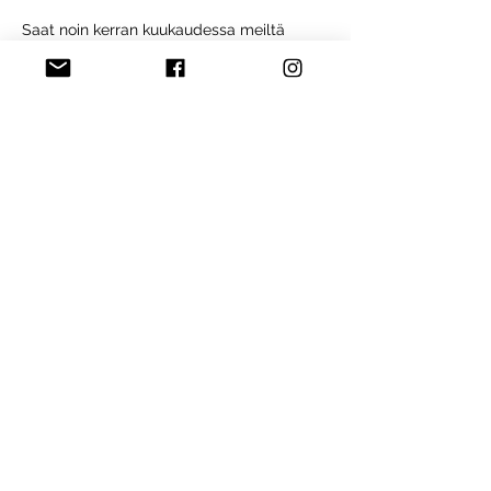
Saat noin kerran kuukaudessa meiltä
uutiskirjeen, jossa kerromme Puotirundin
kuulumisista, tarjouksista, vinkeistä ja
tapahtumista. Tule mukaan innostavaan
klubiin.
Liity Puotirundin klubiin
Etusivu
Löydä puoteja
Omatoimirundit
Liity mukaan
Ryhdy Puotirundilähettilääksi
Blogi