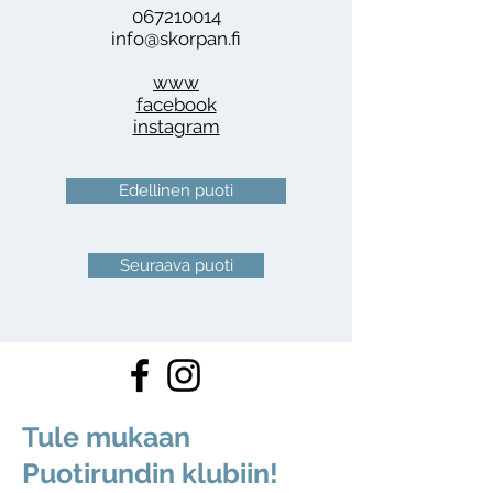
067210014
info@skorpan.fi
www
facebook
instagram
Edellinen puoti
Seuraava puoti
Tule mukaan
Puotirundin klubiin!