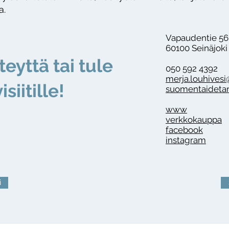
a.
Vapaudentie 56 
60100 Seinäjoki
teyttä tai tule
050 592 4392
merja.louhivesi
isiitille!
suomentaidetarv
www
verkkokauppa
facebook
instagram
i