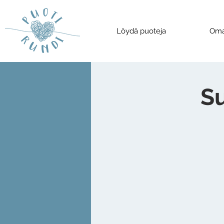
Löydä puoteja
Oma
S