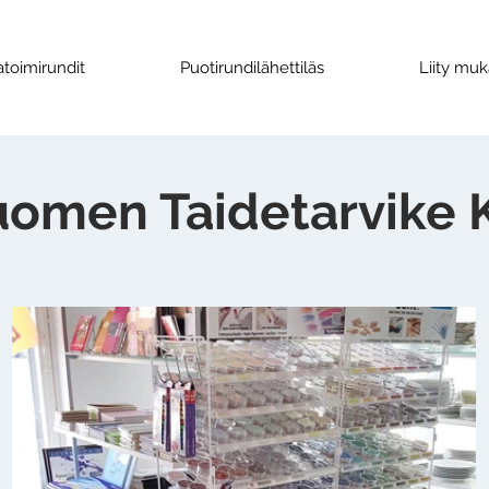
toimirundit
Puotirundilähettiläs
Liity mu
uomen Taidetarvike 