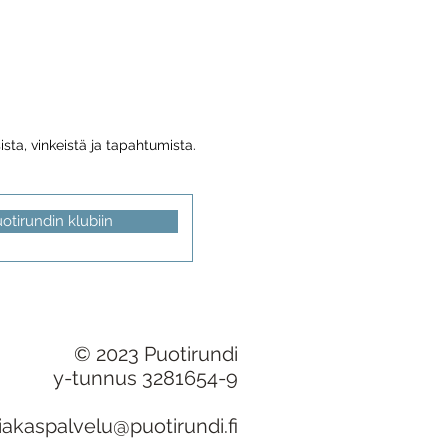
sta, vinkeistä ja tapahtumista.
uotirundin klubiin
© 2023 Puotirundi
y-tunnus 3281654-9
iakaspalvelu@puotirundi.fi