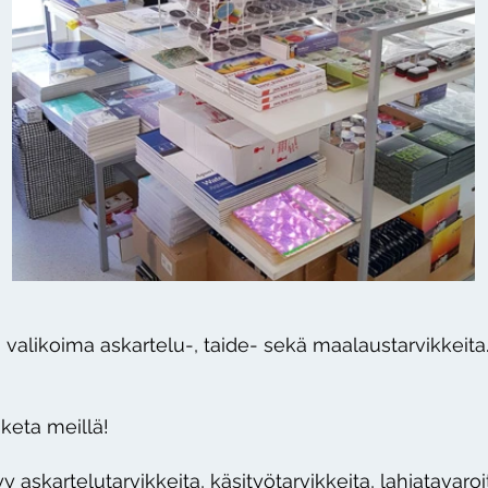
valikoima askartelu-, taide- sekä maalaustarvikkeita
keta meillä!
y askartelutarvikkeita, käsityötarvikkeita, lahjatavaroi