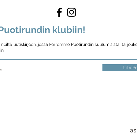
uotirundin klubiin!
iltä uutiskirjeen, jossa kerromme Puotirundin kuulumisista, tarjouksi
in.
Liity P
as