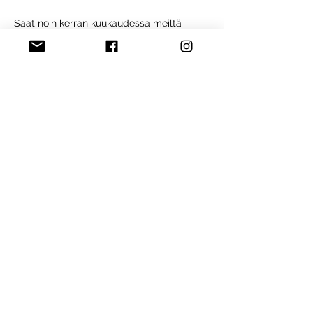
Saat noin kerran kuukaudessa meiltä
uutiskirjeen, jossa kerromme Puotirundin
kuulumisista, tarjouksista, vinkeistä ja
tapahtumista. Tule mukaan innostavaan
klubiin.
Liity Puotirundin klubiin
Etusivu
Löydä puoteja
Omatoimirundit
Liity mukaan
Ryhdy Puotirundilähettilääksi
Blogi