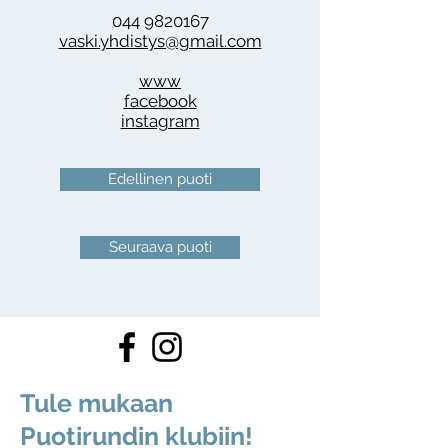
044 9820167
vaski.yhdistys@gmail.com
www
facebook
instagram
Edellinen puoti
Seuraava puoti
Tule mukaan
Puotirundin klubiin!