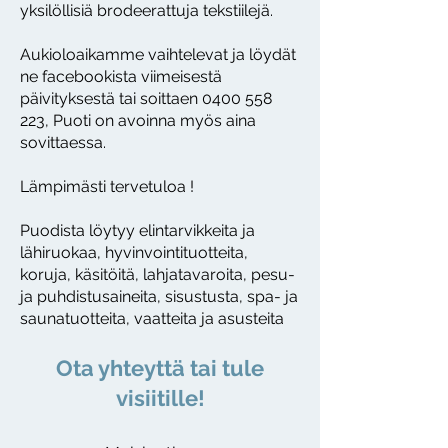
yksilöllisiä brodeerattuja tekstiilejä.
Aukioloaikamme vaihtelevat ja löydät
ne facebookista viimeisestä
päivityksestä tai soittaen
0400 558
223
, Puoti on avoinna myös aina
sovittaessa.
Lämpimästi tervetuloa !
Puodista löytyy elintarvikkeita ja
lähiruokaa, hyvinvointituotteita,
koruja, käsitöitä, lahjatavaroita, pesu-
ja puhdistusaineita, sisustusta, spa- ja
saunatuotteita, vaatteita ja asusteita
Ota yhteyttä tai tule
visiitille!