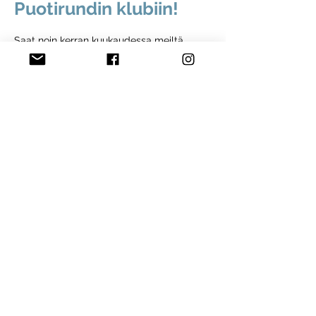
Puotirundin klubiin!
Saat noin kerran kuukaudessa meiltä
uutiskirjeen, jossa kerromme Puotirundin
kuulumisista, tarjouksista, vinkeistä ja
tapahtumista. Tule mukaan innostavaan
klubiin.
Liity Puotirundin klubiin
Etusivu
Löydä puoteja
Omatoimirundit
Liity mukaan
Ryhdy Puotirundilähettilääksi