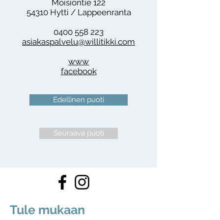
Moisiontie 122
54310 Hytti / Lappeenranta
0400 558 223
asiakaspalvelu@willitikki.com
www
facebook
Edellinen puoti
Seuraava puoti
Tule mukaan