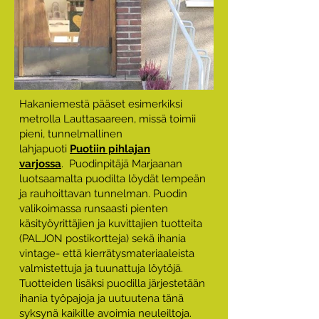
Hakaniemestä pääset esimerkiksi
metrolla Lauttasaareen, missä toimii
pieni, tunnelmallinen
lahjapuoti
Puotiin pihlajan
varjossa
.
Puodinpitäjä Marjaanan
luotsaamalta puodilta löydät lempeän
ja rauhoittavan tunnelman. Puodin
valikoimassa runsaasti pienten
käsityöyrittäjien ja kuvittajien tuotteita
(PALJON postikortteja) sekä ihania
vintage- että kierrätysmateriaaleista
valmistettuja ja tuunattuja löytöjä.
Tuotteiden lisäksi puodilla järjestetään
ihania työpajoja ja uutuutena tänä
syksynä kaikille avoimia neuleiltoja.