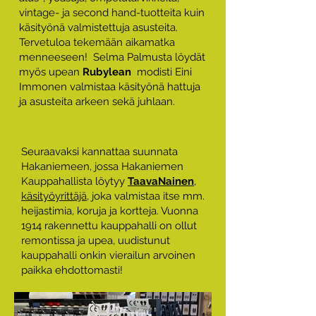
vintage- ja second hand-tuotteita kuin
käsityönä valmistettuja asusteita.
Tervetuloa tekemään aikamatka
menneeseen! Selma Palmusta löydät
myös
upean
Rubylean
modisti Eini
Immonen valmistaa käsityönä hattuja
ja asusteita arkeen sekä juhlaan.
Seuraavaksi kannattaa suunnata
Hakaniemeen, jossa Hakaniemen
Kauppahallista löytyy
TaavaNainen
,
käsityöyrittäjä
, joka valmistaa itse mm.
heijastimia, koruja ja kortteja. Vuonna
1914 rakennettu kauppahalli on
ollut
remontissa ja upea, uudistunut
kauppahalli onkin vierailun arvoinen
paikka ehdottomasti!