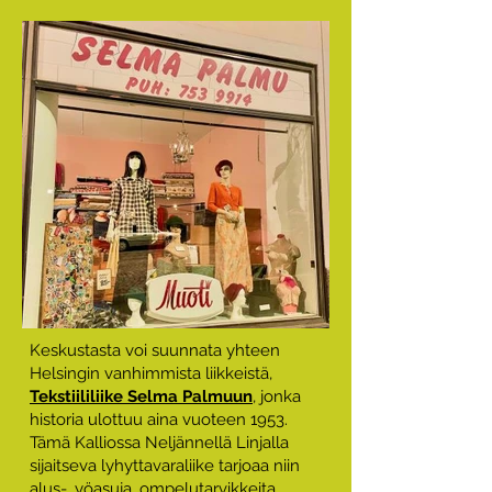
Keskustasta voi suunnata
yhteen
Helsingin vanhimmista liikkeistä,
Tekstiililiike Selma Palmuun
, jonka
historia ulottuu aina vuoteen 1953.
Tämä Kalliossa Neljännellä Linjalla
sijaitseva lyhyttavaraliike tarjoaa niin
alus-, yöasuja, ompelutarvikkeita,