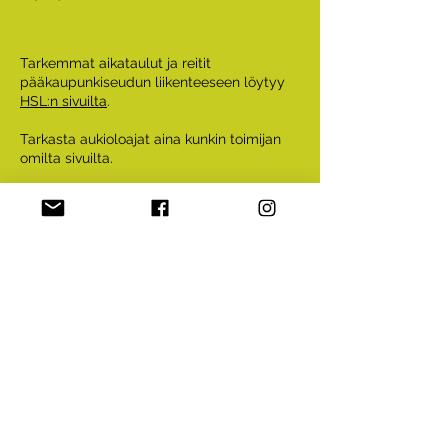
​Tarkemmat aikataulut ja reitit
pääkaupunkiseudun liikenteeseen löytyy
HSL:n sivuilta
.
Tarkasta aukioloajat aina kunkin toimijan
omilta sivuilta.
Hauskaa puotirundia!
Tule mukaan
Puotirundin klubiin!
Saat noin kerran kuukaudessa meiltä
uutiskirjeen, jossa kerromme Puotirundin