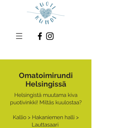
Omatoimirundi
Helsingissä
Helsingistä muutama kiva
puotivinkki! Miltäs kuulostaa?
Kallio > Hakaniemen halli >
Lauttasaari