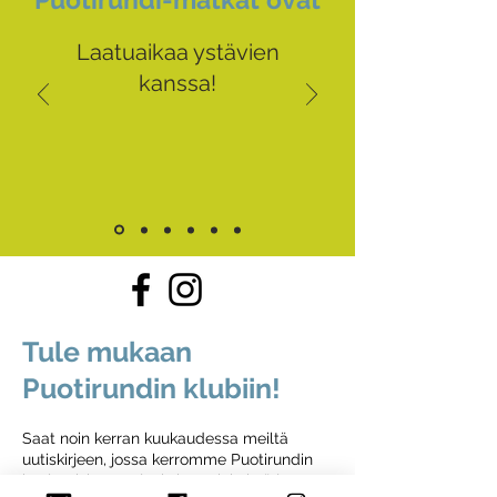
Laatuaikaa ystävien
kanssa!
Tule mukaan
Puotirundin klubiin!
Saat noin kerran kuukaudessa meiltä
uutiskirjeen, jossa kerromme Puotirundin
kuulumisista, tarjouksista, vinkeistä ja