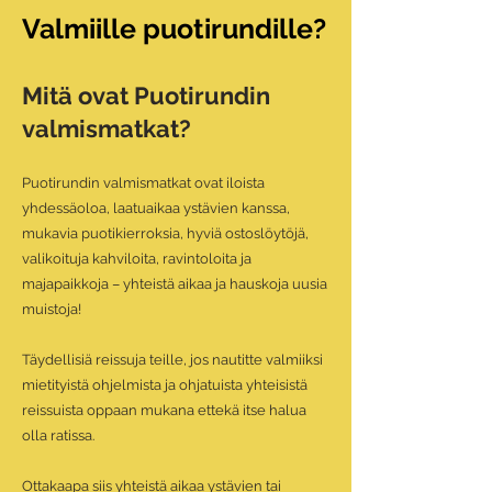
Valmiille puotirundille?
Mitä ovat Puotirundin
valmismatkat?
Puotirundin
valmismatkat ovat iloista
yhdessäoloa, laatuaikaa ystävien kanssa,
mukavia puotikierroksia, hyviä ostoslöytöjä,
valikoituja kahviloita, ravintoloita ja
majapaikkoja – yhteistä aikaa ja hauskoja uusia
muistoja!
Täydellisiä reissuja teille, jos nautitte valmiiksi
mietityistä ohjelmista ja ohjatuista yhteisistä
reissuista oppaan mukana ettekä itse halua
olla ratissa.
Ottakaapa siis yhteistä aikaa ystävien tai