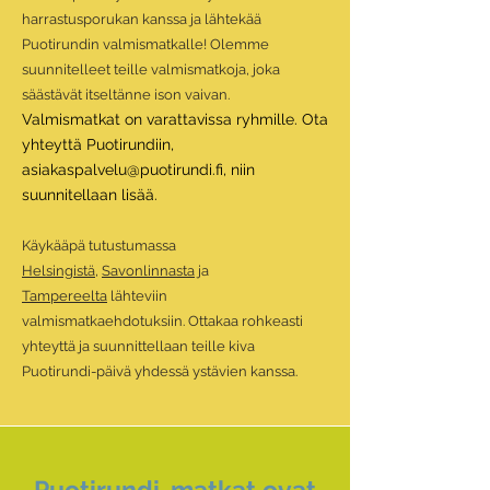
harrast
usporukan kanssa ja lähtekää
Puotirundin valmismatkalle! Olemme
suunnitelleet teille valmismatkoja, joka
säästävät itseltänne ison vaivan.
Valmismatkat on varattavissa ryhmille.
Ota
yhteyttä Puotirundiin
,
asiakaspalvelu@puotirundi.fi
,
niin
suunnitellaan lisää.
Käykääpä tutustumassa
Helsingistä
,
Savonlinnasta
ja
Tampereelta
lähteviin
valmismatkaehdotuksiin. Ottakaa rohkeasti
yhteyttä ja suunnittellaan teille kiva
Puotirundi-päivä yhdessä ystävien kanssa.
Puotirundi-matkat ovat